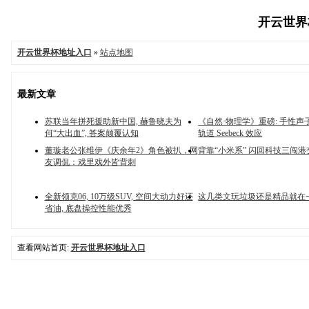
开云世界杯
开云世界杯地址入口
»
站点地图
最新文章
苏联当年拼死援助新中国, 赫鲁晓夫为
《自然·物理学》重磅: 手性声
何“大出血”, 答案颠覆认知
轨道 Seebeck 效应
董璇老公张维伊《庆余年2》角色被扒，网
背靠“小米系” 闪回科技三闯港
友调侃：戏里戏外皆背刺
全新领克06, 10万级SUV, 空间大动力好还
这几类文玩垃圾还是精品就在
省油, 底盘操控性能优秀
查看网站首页:
开云世界杯地址入口